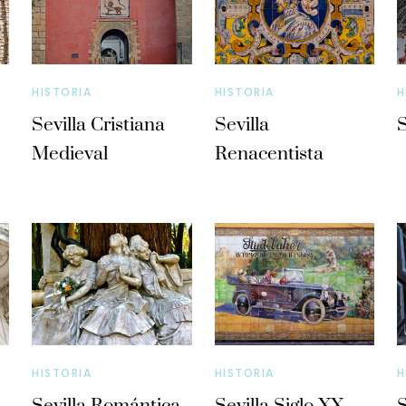
HISTORIA
HISTORIA
H
Sevilla Cristiana
Sevilla
S
Medieval
Renacentista
HISTORIA
HISTORIA
H
Sevilla Romántica
Sevilla Siglo XX
S