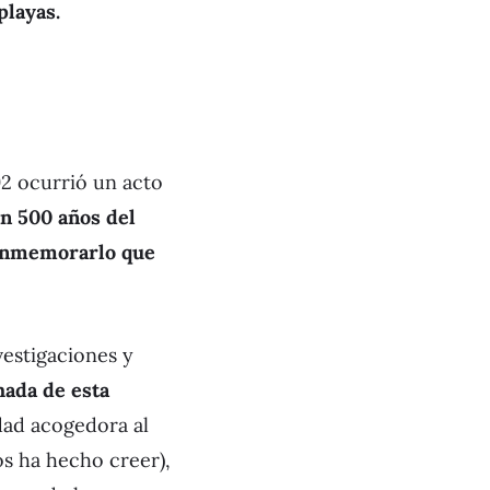
playas.
92 ocurrió un acto
n 500 años del
conmemorarlo que
vestigaciones y
hada de esta
dad acogedora al
os ha hecho creer),