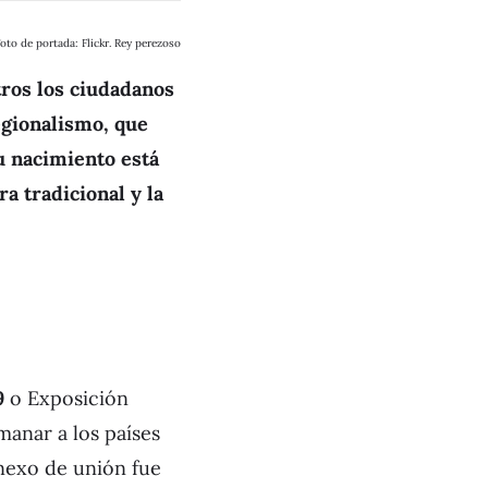
oto de portada: Flickr. Rey perezoso
tros los ciudadanos
Regionalismo, que
su nacimiento está
ra tradicional y la
29
o Exposición
manar a los países
 nexo de unión fue