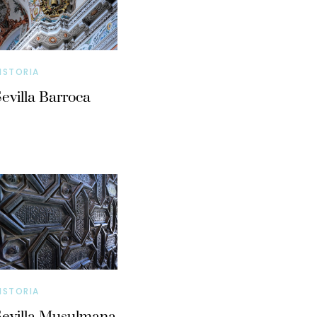
ISTORIA
evilla Barroca
ISTORIA
evilla Musulmana