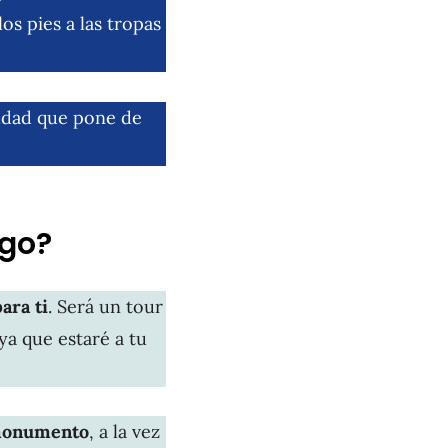
os pies a las tropas
iudad que pone de
igo?
ara ti
. Será un tour
ya que estaré a tu
 monumento
, a la vez