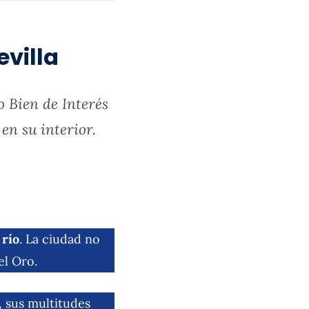
evilla
 Bien de Interés
en su interior.
 río
. La ciudad no
el Oro.
, sus multitudes