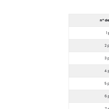
nº d
1
2 
3 
4 
5 
6 
7 