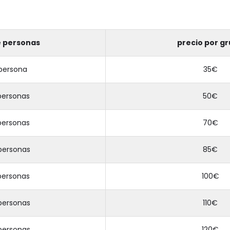
e personas
precio por g
 persona
35€
personas
50€
personas
70€
personas
85€
personas
100€
personas
110€
personas
120€