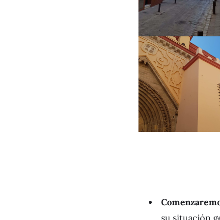
Comenzaremos 
su situación g