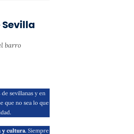
Sevilla
el barro
de sevillanas y en
de que no sea lo que
idad.
y cultura.
Siempre