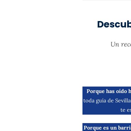
Descub
Un reco
Porque has oído h
toda guía de Sevill
te e
Porque es un barri