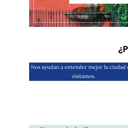
¿P
Nos ayudan a entender mejor la ciudad
visitamos.