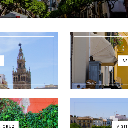
SE
A CRUZ
VISI