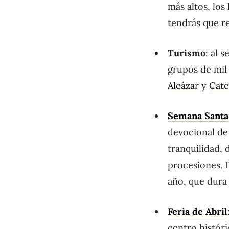
más altos, lo
tendrás que re
Turismo
: al 
grupos de mil 
Alcázar
y
Cate
Semana Santa
devocional de 
tranquilidad, 
procesiones. D
año, que dur
Feria de Abril
centro históri