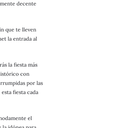
namente decente
in que te lleven
et la entrada al
rás la fiesta más
histórico con
errumpidas por las
 esta fiesta cada
ómodamente el
s la idónea para