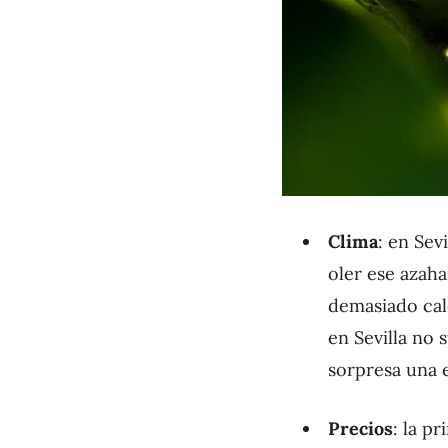
Clima
: en Sev
oler ese azaha
demasiado calo
en Sevilla no 
sorpresa una 
Precios
: la p