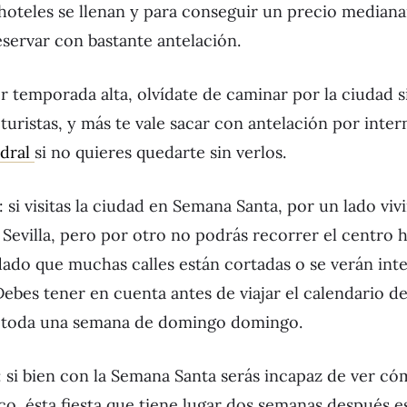
s hoteles se llenan y para conseguir un precio media
servar con bastante antelación.
ser temporada alta, olvídate de caminar por la ciudad s
turistas, y más te vale sacar con antelación por intern
dral
si no quieres quedarte sin verlos.
: si visitas la ciudad en Semana Santa, por un lado vivi
Sevilla, pero por otro no podrás recorrer el centro 
dado que muchas calles están cortadas o se verán int
ebes tener en cuenta antes de viajar el calendario de
a toda una semana de domingo domingo.
: si bien con la Semana Santa serás incapaz de ver c
co, ésta fiesta que tiene lugar dos semanas después e