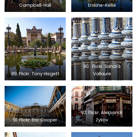
Campbell-Hall
Erskine-Kellie
90. Flickr. Sandra
89. Flickr. Tony Hisgett
Vallaure
92. Flickr. Aleksandr
91. Flickr. Eric Cooper
Zykov