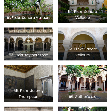
52. Flickr. Sandra
51. Flickr. Sandra Vallaure
Vallaure
54. Flickr. Sandra
53. Flickr. rey perezoso
Vallaure
55. Flickr. Jeremy
Thompson
56. Author’s pic