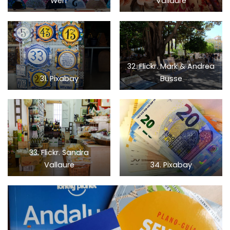
Werf
Vallaure
32. Flickr. Mark & Andrea
31. Pixabay
Busse
33. Flickr. Sandra
Vallaure
34. Pixabay