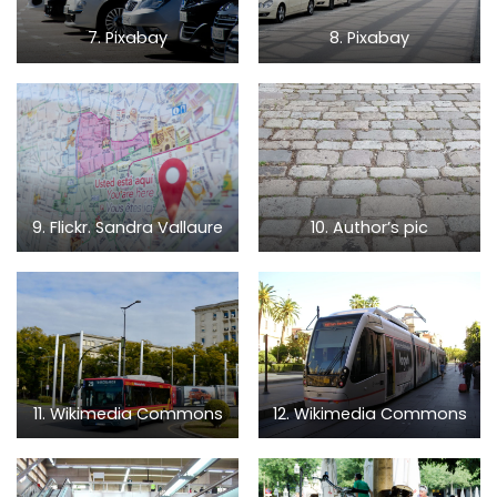
7. Pixabay
8. Pixabay
9. Flickr. Sandra Vallaure
10. Author’s pic
11. Wikimedia Commons
12. Wikimedia Commons