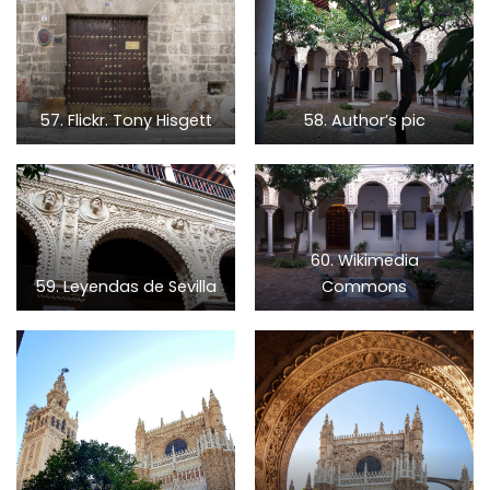
57. Flickr. Tony Hisgett
58. Author’s pic
60. Wikimedia
59. Leyendas de Sevilla
Commons