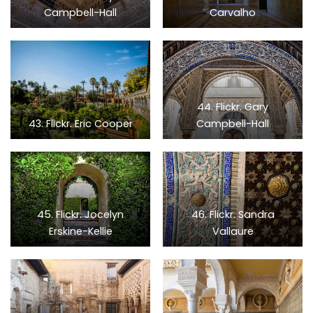
Campbell-Hall
Carvalho
44. Flickr. Gary
43. Flickr. Eric Cooper
Campbell-Hall
45. Flickr. Jocelyn
46. Flickr. Sandra
Erskine-Kellie
Vallaure