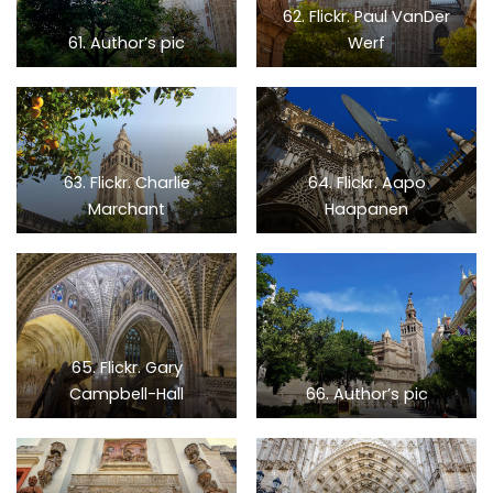
62. Flickr. Paul VanDer
61. Author’s pic
Werf
63. Flickr. Charlie
64. Flickr. Aapo
Marchant
Haapanen
65. Flickr. Gary
Campbell-Hall
66. Author’s pic