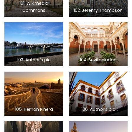
101. Wikimedia
Commons
102. Jeremy Thompson
103. Author’s pic
104. Sevillaciudad
105. Hernán Piñera
106. Author’s pic