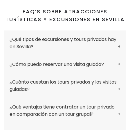
FAQ’S SOBRE ATRACCIONES
TURÍSTICAS Y EXCURSIONES EN SEVILLA
¿Qué tipos de excursiones y tours privados hay
en Sevilla?
¿Cómo puedo reservar una visita guiada?
Ofrezco una variedad de excursiones y tours
privados en Sevilla, diseñados para satisfacer
¿Cuánto cuestan los tours privados y las visitas
Reservar una visita guiada conmigo es muy
todos los intereses. Desde visitas guiadas a
guiadas?
sencillo. Puedes hacerlo a través de mi sitio
los monumentos históricos más
web, donde encontrarás un formulario de
emblemáticos, como la Catedral y el Alcázar,
¿Qué ventajas tiene contratar un tour privado
El precio de los tours privados y las visitas
contacto para enviarme tus detalles y
hasta recorridos por los barrios más
en comparación con un tour grupal?
guiadas varía según la duración del tour y el
preferencias. También puedes enviarme un
pintorescos y auténticos de la ciudad.
número de participantes. Mis tarifas son
correo electrónico directamente a