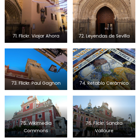
71. Flickr. Viajar Ahora
72. Leyendas de Sevilla
73. Flickr. Paul Gagnon
74. Retablo Cerámico
75. Wikimedia
76. Flickr. Sandra
Commons
Vallaure