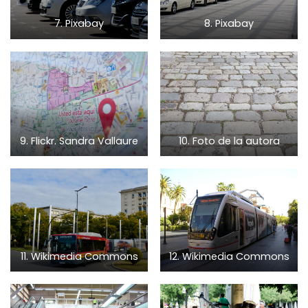
7. Pixabay
8. Pixabay
9. Flickr. Sandra Vallaure
10. Foto de la autora
11. Wikimedia Commons
12. Wikimedia Commons