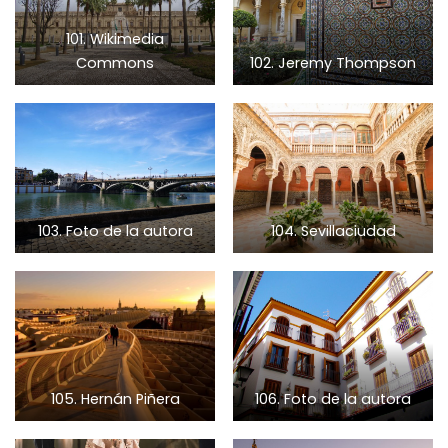
101. Wikimedia
Commons
102. Jeremy Thompson
103. Foto de la autora
104. Sevillaciudad
105. Hernán Piñera
106. Foto de la autora