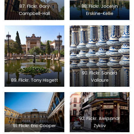
87. Flickr. Gary
88. Flickr. Jocelyn
Campbell-Hall
Erskine-Kellie
90. Flickr. Sandra
89. Flickr. Tony Hisgett
Vallaure
92. Flickr. Aleksandr
91. Flickr. Eric Cooper
Zykov