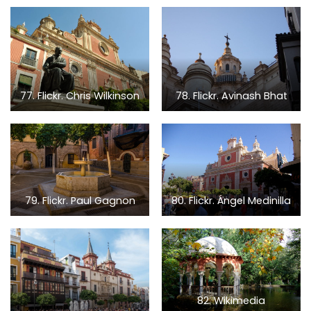
77. Flickr. Chris Wilkinson
78. Flickr. Avinash Bhat
79. Flickr. Paul Gagnon
80. Flickr. Ángel Medinilla
82. Wikimedia