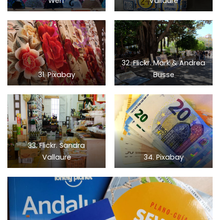
Werf
Vallaure
32. Flickr. Mark & Andrea
31. Pixabay
Busse
33. Flickr. Sandra
Vallaure
34. Pixabay