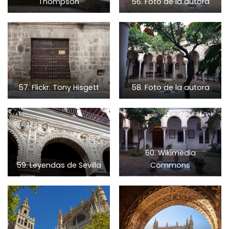
Thompson
56. Foto de la autora
57. Flickr. Tony Hisgett
58. Foto de la autora
60. Wikimedia
59. Leyendas de Sevilla
Commons